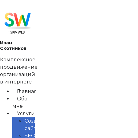
Перейти
к
содержимому
Иван
Скотников
Комплексное
продвижение
организаций
в интернете
Главная
Обо
мне
Услуги
Создание
сайтов
SEO