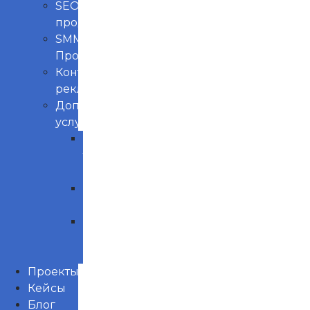
SEO
продвижение
SMM
Продвижение
Контекстная
реклама
Доп.
услуги
Продвижение
товаров
маркетплейс
Управление
репутацией
Нейминг
и
Брендинг
Проекты
Кейсы
Блог