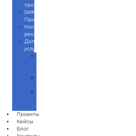
продвижение
SMM
Продвижение
Контекстная
реклама
Доп.
услуги
Продвижение
товаров
маркетплейс
Управление
репутацией
Нейминг
и
Брендинг
Проекты
Кейсы
Блог