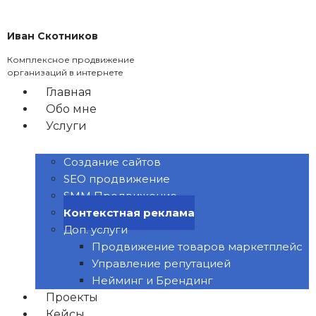
Перейти
к
Иван Скотников
содержимому
Комплексное продвижение
организаций в интернете
Главная
Обо мне
Услуги
Создание сайтов
SEO продвижение
SMM Продвижение
Контекстная реклама
Доп. услуги
Продвижение товаров маркетплейс
Управление репутацией
Нейминг и Брендинг
Проекты
Кейсы