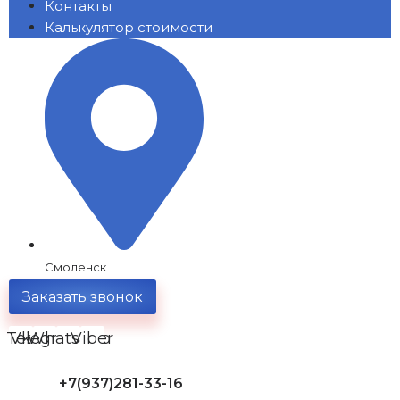
Контакты
Калькулятор стоимости
Смоленск
Заказать звонок
Telegram
Vk
Whatsapp
Viber
+7(937)281-33-16