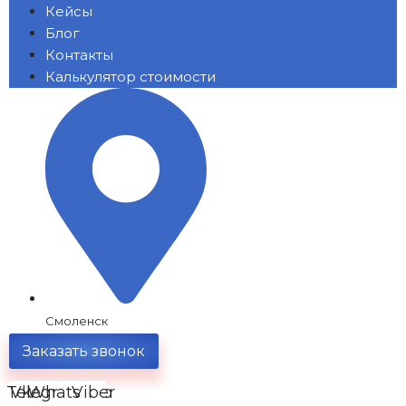
Кейсы
Блог
Контакты
Калькулятор стоимости
Смоленск
Заказать звонок
Telegram
Vk
Whatsapp
Viber