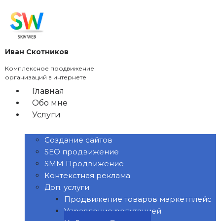
Перейти
к
содержимому
Иван Скотников
Комплексное продвижение
организаций в интернете
Главная
Обо мне
Услуги
Создание сайтов
SEO продвижение
SMM Продвижение
Контекстная реклама
Доп. услуги
Продвижение товаров маркетплейс
Управление репутацией